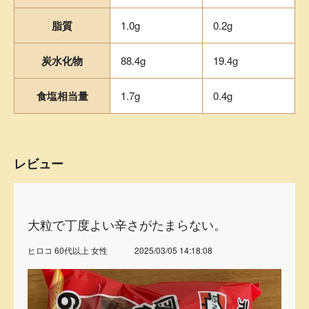
脂質
1.0g
0.2g
炭水化物
88.4g
19.4g
食塩相当量
1.7g
0.4g
レビュー
大粒で丁度よい辛さがたまらない。
ヒロコ 60代以上 女性
2025/03/05 14:18:08