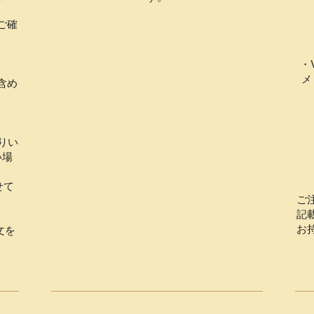
ご確
・
メ
含め
りい
い場
せて
ご
記
お
文を