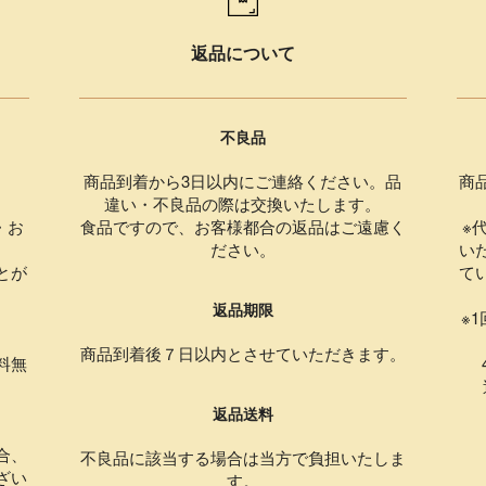
返品について
不良品
商品到着から3日以内にご連絡ください。品
商
違い・不良品の際は交換いたします。
・お
食品ですので、お客様都合の返品はご遠慮く
※
ださい。
い
とが
て
返品期限
。
※
商品到着後７日以内とさせていただきます。
料無
4
返品送料
合、
不良品に該当する場合は当方で負担いたしま
ざい
す。