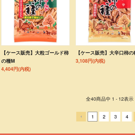
【ケース販売】大粒ゴールド柿
【ケース販売】大辛口柿の
の種M
3,108円(内税)
4,404円(内税)
全
40
商品中
1 - 12
表示
1
2
3
4