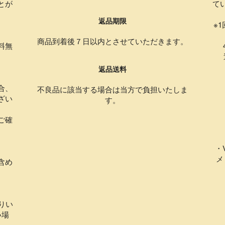
とが
て
返品期限
。
※
商品到着後７日以内とさせていただきます。
料無
4
返品送料
合、
不良品に該当する場合は当方で負担いたしま
ざい
す。
ご確
・
メ
含め
りい
い場