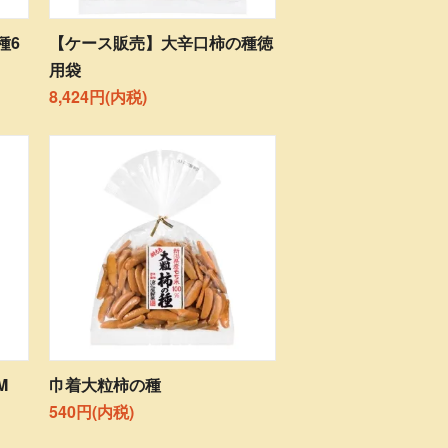
種6
【ケース販売】大辛口柿の種徳
用袋
8,424円(内税)
M
巾着大粒柿の種
540円(内税)