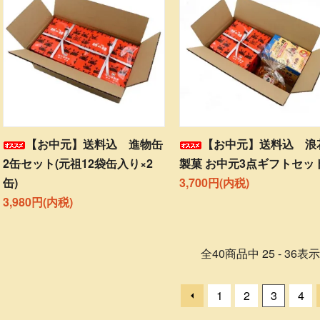
【お中元】送料込 進物缶
【お中元】送料込 浪
2缶セット(元祖12袋缶入り×2
製菓 お中元3点ギフトセッ
缶)
3,700円(内税)
3,980円(内税)
全
40
商品中
25 - 36
表示
1
2
3
4