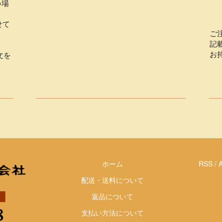
い場
せて
ご
記
お
文を
ホーム
RSS
/
配送・送料について
返品について
支払い方法について