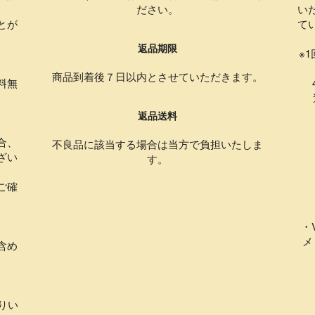
ださい。
い
とが
て
返品期限
。
※
商品到着後７日以内とさせていただきます。
料無
4
返品送料
合、
不良品に該当する場合は当方で負担いたしま
ざい
す。
ご確
・
メ
含め
りい