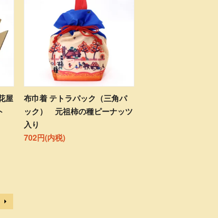
花屋
布巾着 テトラパック（三角パ
ト
ック） 元祖柿の種ピーナッツ
入り
702円(内税)