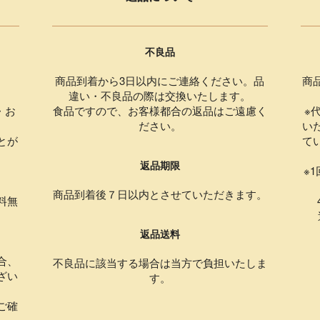
不良品
商品到着から3日以内にご連絡ください。品
商
違い・不良品の際は交換いたします。
・お
食品ですので、お客様都合の返品はご遠慮く
※
ださい。
い
とが
て
返品期限
。
※
商品到着後７日以内とさせていただきます。
料無
4
返品送料
合、
不良品に該当する場合は当方で負担いたしま
ざい
す。
ご確