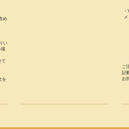
・
メ
含め
りい
い場
せて
ご
記
お
文を