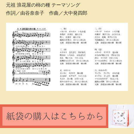
元祖 浪花屋の柿の種 テーマソング
作詞／由谷奈奈子 作曲／大中発四郎