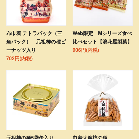
布巾着 テトラパック（三
Web限定 Mシリーズ食べ
角パック） 元祖柿の種ピ
比べセット【浪花屋製菓】
ーナッツ入り
906円(内税)
702円(内税)
元祖柿の種5袋缶入り
巾着大粒柿の種