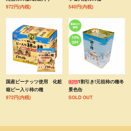
972円(内税)
540円(内税)
国産ピーナッツ使用 化粧
1割引き!元祖柿の種冬
箱ピー入り柿の種
景色缶
972円(内税)
SOLD OUT