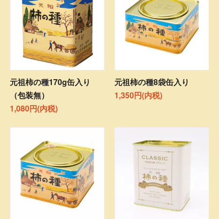
元祖柿の種170g缶入り
元祖柿の種8袋缶入り
（包装無）
1,350円(内税)
1,080円(内税)