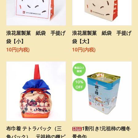
浪花屋製菓 紙袋 手提げ
浪花屋製菓 紙袋 手提げ
袋【小】
袋【大】
10円(内税)
10円(内税)
布巾着 テトラパック（三
1割引き!元祖柿の種冬
角パック） 元祖柿の種ピ
景色缶