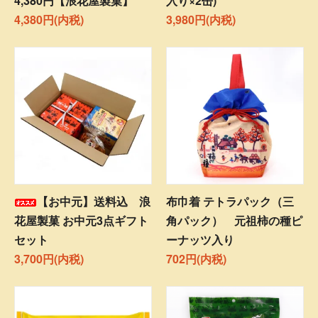
4,380円【浪花屋製菓】
入り×2缶)
4,380円(内税)
3,980円(内税)
【お中元】送料込 浪
布巾着 テトラパック（三
花屋製菓 お中元3点ギフト
角パック） 元祖柿の種ピ
セット
ーナッツ入り
3,700円(内税)
702円(内税)