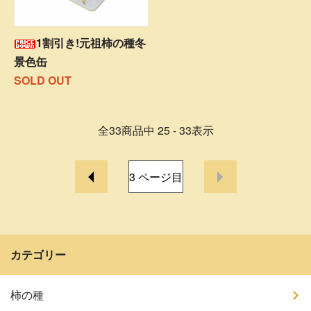
1割引き!元祖柿の種冬
景色缶
SOLD OUT
全
33
商品中
25 - 33
表示
3
ページ目
カテゴリー
柿の種