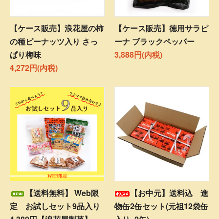
【ケース販売】浪花屋の柿
【ケース販売】徳用サラピ
の種ピーナッツ入り さっ
ーナ ブラックペッパー
ぱり梅味
3,888円(内税)
4,272円(内税)
【送料無料】 Web限
【お中元】送料込 進
定 お試しセット9品入り
物缶2缶セット(元祖12袋缶