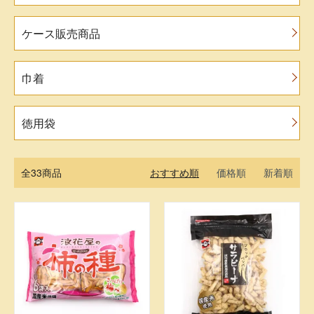
ケース販売商品
巾着
徳用袋
全33商品
おすすめ順
価格順
新着順