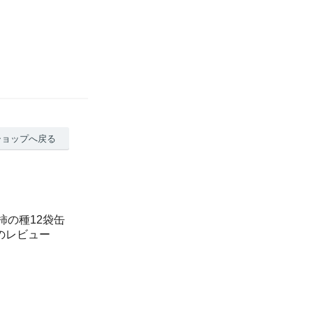
ショップへ戻る
柿の種12袋缶
のレビュー