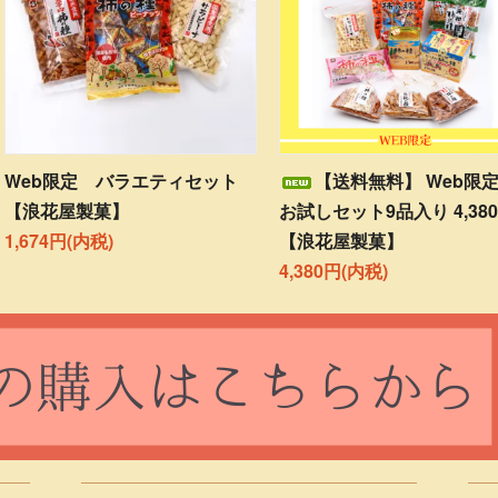
Web限定 バラエティセット
【送料無料】 Web
【浪花屋製菓】
お試しセット9品入り 4,38
1,674円(内税)
【浪花屋製菓】
4,380円(内税)