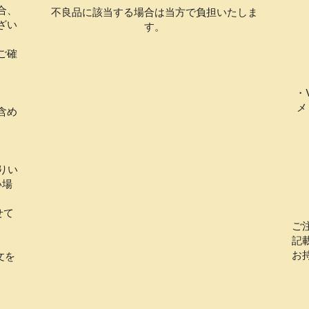
合、
不良品に該当する場合は当方で負担いたしま
ざい
す。
ご確
・
メ
含め
りい
い場
せて
ご
記
お
文を